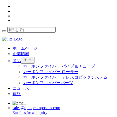
ホームページ
企業情報
メ
製品
ニ
カーボンファイバー パイプ＆チューブ
ュ
カーボンファイバー ローラー
ー
カーボンファイバー テレスコピックシステム
を
カーボンファイバーパーツ
開
く
ニュース
連絡
sales@tiptopcomposites.com
Email us for an inquiry